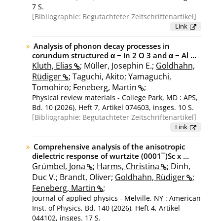
7 S.
Bibliographie:
Begutachteter Zeitschriftenartikel
Link
Analysis of phonon decay processes in
corundum structured α − in 2 O 3 and α − Al ...
Kluth, Elias
; Müller, Josephin E.;
Goldhahn,
Rüdiger
; Taguchi, Akito; Yamaguchi,
Tomohiro;
Feneberg, Martin
;
Physical review materials - College Park, MD : APS,
Bd. 10 (2026), Heft 7, Artikel 074603, insges. 10 S.
Bibliographie:
Begutachteter Zeitschriftenartikel
Link
Comprehensive analysis of the anisotropic
dielectric response of wurtzite (0001¯)Sc x ...
Grümbel, Jona
;
Harms, Christina
; Dinh,
Duc V.; Brandt, Oliver;
Goldhahn, Rüdiger
;
Feneberg, Martin
;
Journal of applied physics - Melville, NY : American
Inst. of Physics, Bd. 140 (2026), Heft 4, Artikel
044102, insges. 17 S.