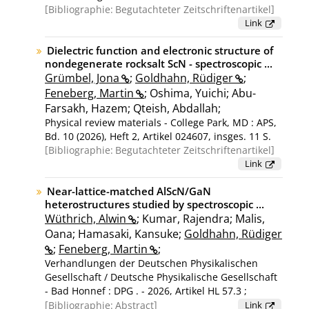
Bibliographie:
Begutachteter Zeitschriftenartikel
Link
Dielectric function and electronic structure of
nondegenerate rocksalt ScN - spectroscopic ...
Grümbel, Jona
;
Goldhahn, Rüdiger
;
Feneberg, Martin
; Oshima, Yuichi; Abu-
Farsakh, Hazem; Qteish, Abdallah;
Physical review materials - College Park, MD : APS,
Bd. 10 (2026), Heft 2, Artikel 024607, insges. 11 S.
Bibliographie:
Begutachteter Zeitschriftenartikel
Link
Near-lattice-matched AlScN/GaN
heterostructures studied by spectroscopic ...
Wüthrich, Alwin
; Kumar, Rajendra; Malis,
Oana; Hamasaki, Kansuke;
Goldhahn, Rüdiger
;
Feneberg, Martin
;
Verhandlungen der Deutschen Physikalischen
Gesellschaft / Deutsche Physikalische Gesellschaft
- Bad Honnef : DPG . - 2026, Artikel HL 57.3 ;
[Tagung: Verhandlungen der Deutschen
Bibliographie:
Abstract
Link