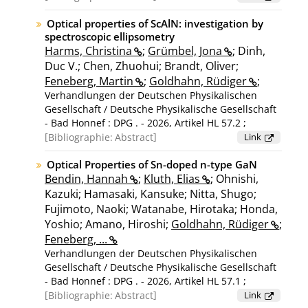
Physikalischen Gesellschaft, Dresden, 08. - 13.
März 2026]
Optical properties of ScAlN: investigation by
spectroscopic ellipsometry
Harms, Christina
;
Grümbel, Jona
; Dinh,
Duc V.; Chen, Zhuohui; Brandt, Oliver;
Feneberg, Martin
;
Goldhahn, Rüdiger
;
Verhandlungen der Deutschen Physikalischen
Gesellschaft / Deutsche Physikalische Gesellschaft
- Bad Honnef : DPG . - 2026, Artikel HL 57.2 ;
[Tagung: Verhandlungen der Deutschen
Bibliographie:
Abstract
Link
Physikalischen Gesellschaft, Dresden, 08. - 13.
März 2026]
Optical Properties of Sn-doped n-type GaN
Bendin, Hannah
;
Kluth, Elias
; Ohnishi,
Kazuki; Hamasaki, Kansuke; Nitta, Shugo;
Fujimoto, Naoki; Watanabe, Hirotaka; Honda,
Yoshio; Amano, Hiroshi;
Goldhahn, Rüdiger
;
Feneberg, ...
Verhandlungen der Deutschen Physikalischen
Gesellschaft / Deutsche Physikalische Gesellschaft
- Bad Honnef : DPG . - 2026, Artikel HL 57.1 ;
[Tagung: Verhandlungen der Deutschen
Bibliographie:
Abstract
Link