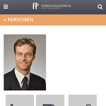
«
PERSONEN