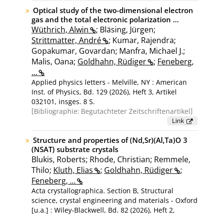
Physikalischen Gesellschaft, Dresden, 08. - 13.
März 2026]
Optical study of the two-dimensional electron
gas and the total electronic polarization ...
Wüthrich, Alwin
; Bläsing, Jürgen;
Strittmatter, André
; Kumar, Rajendra;
Gopakumar, Govardan; Manfra, Michael J.;
Malis, Oana;
Goldhahn, Rüdiger
;
Feneberg,
...
Applied physics letters - Melville, NY : American
Inst. of Physics, Bd. 129 (2026), Heft 3, Artikel
032101, insges. 8 S.
Bibliographie:
Begutachteter Zeitschriftenartikel
Link
Structure and properties of (Nd,Sr)(Al,Ta)O 3
(NSAT) substrate crystals
Blukis, Roberts; Rhode, Christian; Remmele,
Thilo;
Kluth, Elias
;
Goldhahn, Rüdiger
;
Feneberg, ...
Acta crystallographica. Section B, Structural
science, crystal engineering and materials - Oxford
[u.a.] : Wiley-Blackwell, Bd. 82 (2026), Heft 2,