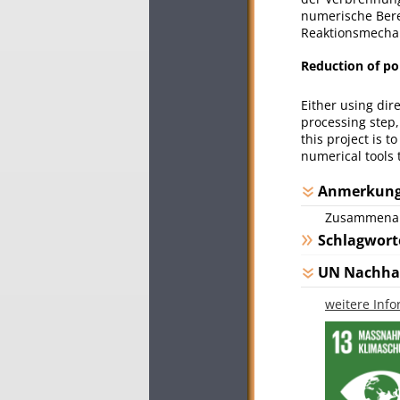
numerische Bere
Reaktionsmechan
Reduction of po
Either using dir
processing step, 
this project is 
numerical tools 
Anmerkun
Zusammenarbe
Schlagwort
UN Nachhal
weitere Inf