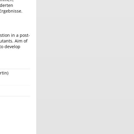
nderten
Ergebnisse.
tion in a post-
lutants. Aim of
 to develop
rtin)