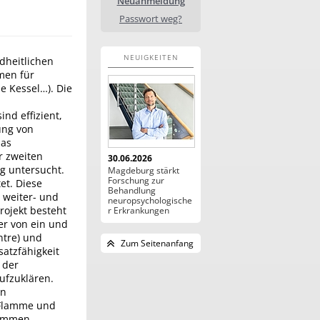
Neuanmeldung
Passwort weg?
NEUIGKEITEN
dheitlichen
men für
e Kessel…). Die
nd effizient,
ung von
das
r zweiten
30.06.2026
g untersucht.
Magdeburg stärkt
Forschung zur
et. Diese
Behandlung
 weiter- und
neuropsychologische
ojekt besteht
r Erkrankungen
r von ein und
ntre) und
Zum Seitenanfang
satzfähigkeit
 der
fzuklären.
an
 Flamme und
lammen,