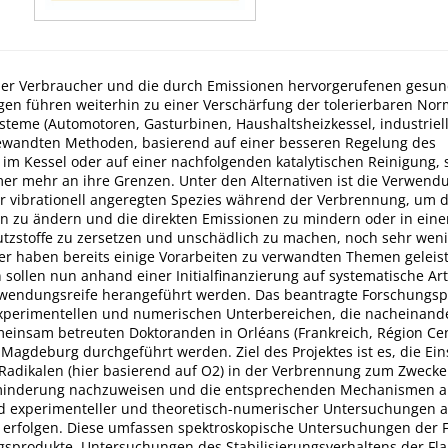
er Verbraucher und die durch Emissionen hervorgerufenen gesun
gen führen weiterhin zu einer Verschärfung der tolerierbaren Nor
teme (Automotoren, Gasturbinen, Haushaltsheizkessel, industriell
wandten Methoden, basierend auf einer besseren Regelung des
im Kessel oder auf einer nachfolgenden katalytischen Reinigung, si
er mehr an ihre Grenzen. Unter den Alternativen ist die Verwend
er vibrationell angeregten Spezies während der Verbrennung, um 
en zu ändern und die direkten Emissionen zu mindern oder in eine
tzstoffe zu zersetzen und unschädlich zu machen, noch sehr weni
ner haben bereits einige Vorarbeiten zu verwandten Themen geleist
sollen nun anhand einer Initialfinanzierung auf systematische Art
wendungsreife herangeführt werden. Das beantragte Forschungspr
perimentellen und numerischen Unterbereichen, die nacheinande
einsam betreuten Doktoranden in Orléans (Frankreich, Région Ce
Magdeburg durchgeführt werden. Ziel des Projektes ist es, die Ein
Radikalen (hier basierend auf O2) in der Verbrennung zum Zwecke
inderung nachzuweisen und die entsprechenden Mechanismen au
nd experimenteller und theoretisch-numerischer Untersuchungen 
 erfolgen. Diese umfassen spektroskopische Untersuchungen der
sprodukte, Untersuchungen des Stabilisierungsverhaltens der F