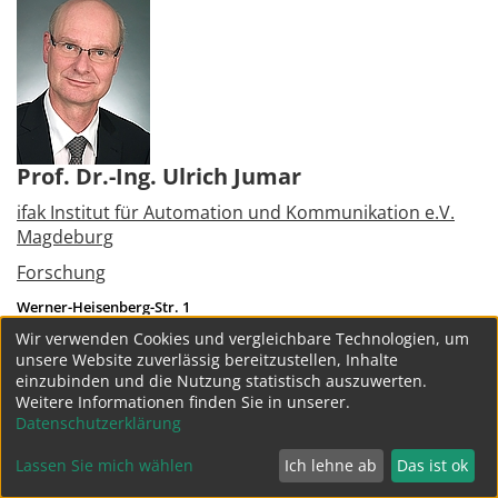
Prof. Dr.-Ing. Ulrich Jumar
ifak Institut für Automation und Kommunikation e.V.
Magdeburg
Forschung
Werner-Heisenberg-Str. 1
39106
Magdeburg
Wir verwenden Cookies und vergleichbare Technologien, um
Tel.:
+49 391 990140
unsere Website zuverlässig bereitzustellen, Inhalte
ulrich.jumar@ifak.eu
einzubinden und die Nutzung statistisch auszuwerten.
Weitere Informationen finden Sie in unserer.
weitere Projekte
Datenschutzerklärung
Lassen Sie mich wählen
Ich lehne ab
Das ist ok
Datenschutz
Impressum