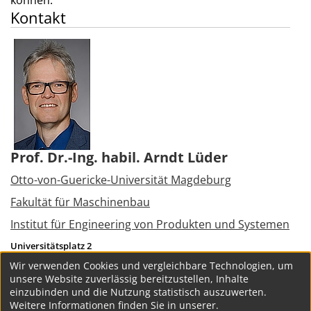
können.
Kontakt
Prof. Dr.-Ing. habil. Arndt Lüder
Otto-von-Guericke-Universität Magdeburg
Fakultät für Maschinenbau
Institut für Engineering von Produkten und Systemen
Universitätsplatz 2
39106
Magdeburg
Wir verwenden Cookies und vergleichbare Technologien, um
Tel.:
+49 391 6751826
unsere Website zuverlässig bereitzustellen, Inhalte
arndt.lueder(at)ovgu.de
einzubinden und die Nutzung statistisch auszuwerten.
Weitere Informationen finden Sie in unserer.
weitere Projekte