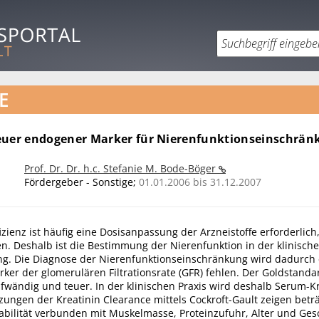
E
euer endogener Marker für Nierenfunktionseinschrä
Prof. Dr. Dr. h.c. Stefanie M. Bode-Böger
Fördergeber - Sonstige;
01.01.2006 bis 31.12.2007
izienz ist häufig eine Dosisanpassung der Arzneistoffe erforderlich
n. Deshalb ist die Bestimmung der Nierenfunktion in der klinisch
g. Die Diagnose der Nierenfunktionseinschränkung wird dadurch 
rker der glomerulären Filtrationsrate (GFR) fehlen. Der Goldstandar
ufwändig und teuer. In der klinischen Praxis wird deshalb Serum-K
ungen der Kreatinin Clearance mittels Cockroft-Gault zeigen beträ
iabilität verbunden mit Muskelmasse, Proteinzufuhr, Alter und Ges