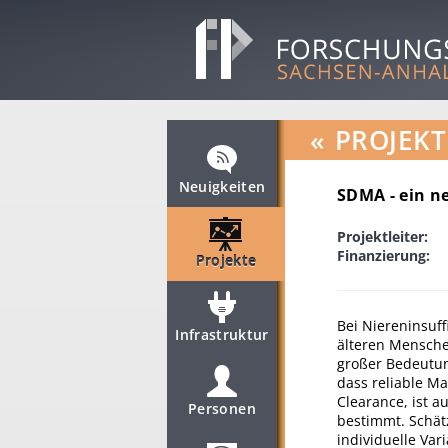
«
PROJEKT
Neuigkeiten
SDMA - ein n
Projektleiter:
Finanzierung:
Projekte
Bei Niereninsuff
Infrastruktur
älteren Mensche
großer Bedeutun
dass reliable Ma
Clearance, ist a
Personen
bestimmt. Schätz
individuelle Var