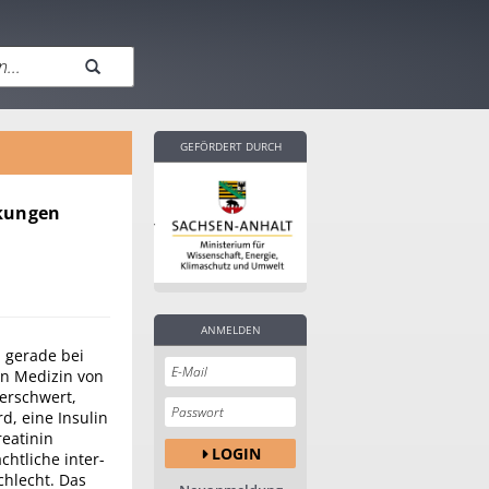
GEFÖRDERT DURCH
nkungen
ANMELDEN
, gerade bei
en Medizin von
erschwert,
d, eine Insulin
reatinin
LOGIN
chtliche inter-
chlecht. Das