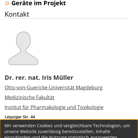
Geräte im Projekt
Kontakt
Dr. rer. nat. Iris Müller
Otto-von-Guericke-Universität Magdeburg
Medizinische Fakultät
Institut für Pharmakologie und Toxikologie
Leipziger Str. 44
39120
Magdeburg
Wir verwenden Cookies und vergleichbare Technologien, um
Tel.:
+49 391 6715875
unsere Website zuverlässig bereitzustellen, Inhalte
iris1.mueller@med.ovgu.de
einzubinden und die Nutzung statistisch auszuwerten.