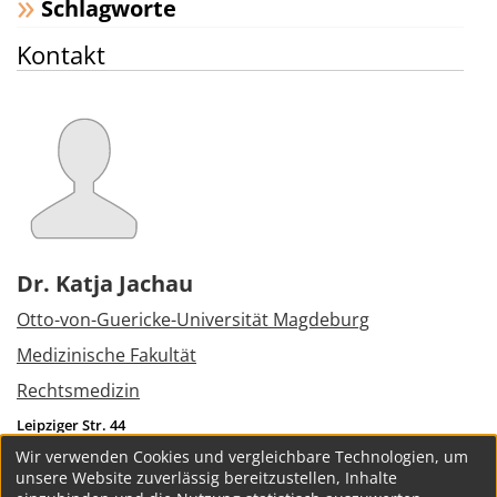
Schlagworte
Kontakt
Dr. Katja Jachau
Otto-von-Guericke-Universität Magdeburg
Medizinische Fakultät
Rechtsmedizin
Leipziger Str. 44
39120
Magdeburg
Wir verwenden Cookies und vergleichbare Technologien, um
Tel.:
+49 391 6717875
unsere Website zuverlässig bereitzustellen, Inhalte
katja.jachau@med.ovgu.de