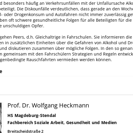
d besonders häufig an Verkehrsunfällen mit der Unfallursache Alk
beteiligt. Die Diskounfälle verdeutlichen, dass gerade an den Wo
l- oder Drogenkonsum und Autofahren nicht immer zuverlässig get
ben oft schwere gesundheitliche Folgen für alle Beteiligten für di
ie unschuldigen Opfer.
gehen Peers, d.h. Gleichaltrige in Fahrschulen. Sie informieren die
en in zusätzlichen Einheiten über die Gefahren von Alkohol und D
und diskutieren zusammen über mögliche Folgen. In den so genan
n gemeinsam mit den Fahrschülern Strategien und Regeln entwicke
ogenbedingte Rauschfahrten vermieden werden können.
e
Prof. Dr. Wolfgang Heckmann
HS Magdeburg-Stendal
Fachbereich Soziale Arbeit, Gesundheit und Medien
Breitscheidstraße 2