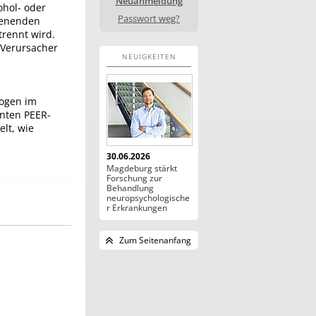
Neuanmeldung
ohol- oder
Passwort weg?
chenenden
rennt wird.
e Verursacher
NEUIGKEITEN
rogen im
nten PEER-
lt, wie
30.06.2026
Magdeburg stärkt
Forschung zur
Behandlung
neuropsychologische
r Erkrankungen
Zum Seitenanfang