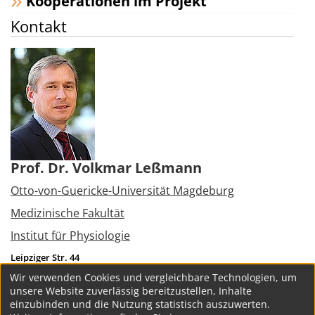
Kooperationen im Projekt
Kontakt
Prof. Dr. Volkmar Leßmann
Otto-von-Guericke-Universität Magdeburg
Medizinische Fakultät
Institut für Physiologie
Leipziger Str. 44
39120
Magdeburg
Wir verwenden Cookies und vergleichbare Technologien, um
Tel.:
+49 391 6715885
unsere Website zuverlässig bereitzustellen, Inhalte
volkmar.lessmann@med.ovgu.de
einzubinden und die Nutzung statistisch auszuwerten.