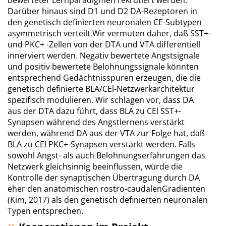
bewerteter Lernparadigmen rekrutiert werden.
Darüber hinaus sind D1 und D2 DA-Rezeptoren in
den genetisch definierten neuronalen CE-Subtypen
asymmetrisch verteilt.Wir vermuten daher, daß SST+-
und PKC+ -Zellen von der DTA und VTA differentiell
innerviert werden. Negativ bewertete Angstsignale
und positiv bewertete Belohnungssignale könnten
entsprechend Gedächtnisspuren erzeugen, die die
genetisch definierte BLA/CEl-Netzwerkarchitektur
spezifisch modulieren. Wir schlagen vor, dass DA
aus der DTA dazu führt, dass BLA zu CEl SST+-
Synapsen während des Angstlernens verstärkt
werden, während DA aus der VTA zur Folge hat, daß
BLA zu CEl PKC+-Synapsen verstärkt werden. Falls
sowohl Angst- als auch Belohnungserfahrungen das
Netzwerk gleichsinnig beeinflussen, würde die
Kontrolle der synaptischen Übertragung durch DA
eher den anatomischen rostro-caudalenGradienten
(Kim, 2017) als den genetisch definierten neuronalen
Typen entsprechen.