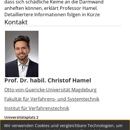
dass sich schädliche Keime an die Darmwand
anheften können, erklärt Professor Hamel.
Detailliertere Informationen folgen in Kürze
Kontakt
Prof. Dr. habil. Christof Hamel
Otto-von-Guericke-Universität Magdeburg
Fakultät für Verfahrens- und Systemtechnik
Institut für Verfahrenstechnik
Universitätsplatz 2
39106
Magdeburg
Wir verwenden Cookies und vergleichbare Technologien, um
Tel.:
+49 391 6752330