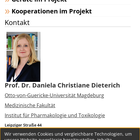
Kooperationen im Projekt
Kontakt
Prof. Dr. Daniela Christiane Dieterich
Otto-von-Guericke-Universität Magdeburg
Medizinische Fakultät
Institut für Pharmakologie und Toxikologie
Leipziger Straße 44
39120
Magdeburg
Wir verwenden Cookies und vergleichbare Technologien, um
Tel.:
+49 391 6715875
unsere Website zuverlässig bereitzustellen, Inhalte