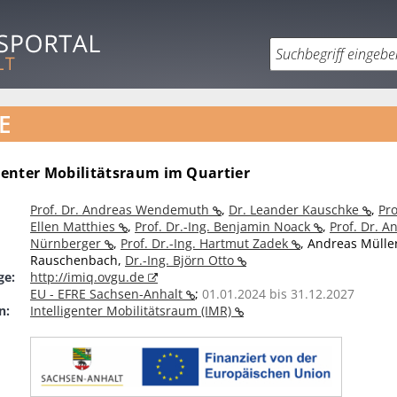
E
igenter Mobilitätsraum im Quartier
Prof. Dr. Andreas Wendemuth
,
Dr. Leander Kauschke
,
Pro
Ellen Matthies
,
Prof. Dr.-Ing. Benjamin Noack
,
Prof. Dr. A
Nürnberger
,
Prof. Dr.-Ing. Hartmut Zadek
,
Andreas Mülle
Rauschenbach
,
Dr.-Ing. Björn Otto
ge:
http://imiq.ovgu.de
EU - EFRE Sachsen-Anhalt
;
01.01.2024 bis 31.12.2027
n:
Intelligenter Mobilitätsraum (IMR)