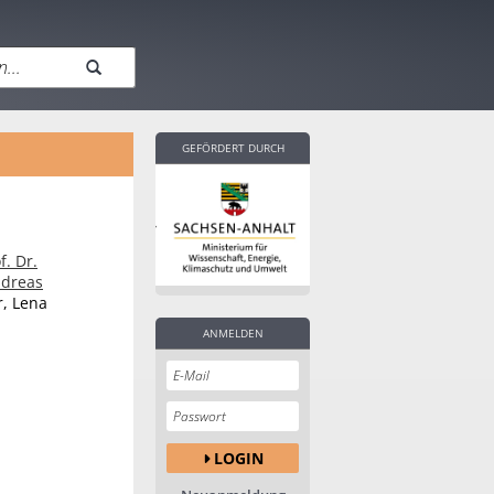
GEFÖRDERT DURCH
f. Dr.
ndreas
r
,
Lena
ANMELDEN
LOGIN