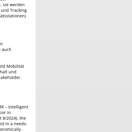
r, sie werden
g und Tracking
tätsstationen)
er
e auch
ld Mobilität
halt und
takeholder.
MR – Intelligent
bor in
t 8/2024), the
ed in a needs-
onomically .