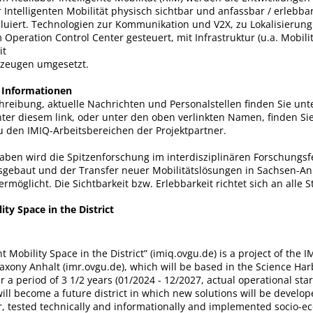
Intelligenten Mobilität physisch sichtbar und anfassbar / erlebba
aluiert. Technologien zur Kommunikation und V2X, zu Lokalisierun
Operation Control Center gesteuert, mit Infrastruktur (u.a. Mobili
it
zeugen umgesetzt.
 Informationen
chreibung, aktuelle Nachrichten und Personalstellen finden Sie unt
nter diesem link, oder unter den oben verlinkten Namen, finden Si
u den IMIQ-Arbeitsbereichen der Projektpartner.
aben wird die Spitzenforschung im interdisziplinären Forschungsfe
gebaut und der Transfer neuer Mobilitätslösungen in Sachsen-An
rmöglicht. Die Sichtbarkeit bzw. Erlebbarkeit richtet sich an alle S
ity Space in the District
nt Mobility Space in the District” (imiq.ovgu.de) is a project of the I
axony Anhalt (imr.ovgu.de), which will be based in the Science Har
a period of 3 1/2 years (01/2024 - 12/2027, actual operational star
ill become a future district in which new solutions will be develop
 tested technically and informationally and implemented socio-ec