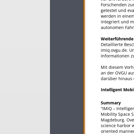
Forschenden zur 
getestet und ev
werden in einem 
integriert und m
autonomen Fahr
Weiterführende
Detaillierte Bes
imiq.ovgu.de. U
Informationen z
Mit diesem Vorh
an der OVGU aus
darüber hinaus e
Intelligent Mobil
Summary
“IMIQ – Intellige
Mobility Space S
Magdeburg. Over 
science harbor w
oriented manner,