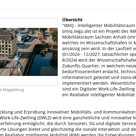
Übersicht
"IMIQ - Intelligenter Mobilitätsraum
(imiq.ovgu.de) ist ein Projekt des IMR
Mobilitätsraum Sachsen Anhalt (imr
welches im Wissenschaftshafen in
ansässig sein wird. In der Laufzeit 
(01/2024 - 12/2027, tatsächlicher op
8/2024) wird der Wissenschaftshaf
Zukunfts-Quartier, in welchem neu
bedürfnisorientiert erdacht, techni
informatorisch getestet und sozio-
implementiert werden. Wesentliche
sind ein Digitaler Work-Life-Zwillin
en Magdeburg
ein Reallabor intelligenter Mobilität 
wicklung und Erprobung innovativer Mobilitäts- und Kommunikation
Work-Life-Zwilling (DWLZ) wird eine ganzheitliche und innovative M
rfahrung ermöglicht, die durch Sensoren, 5G und digitale Services
rte Lösungen bietet und gleichzeitig die soziale Interaktion und 
 Im Reallabor Intelligente Mobilität (RIM) werden die Entwicklungen