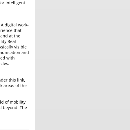
or intelligent
A digital work-
rience that
 and at the
lity Real
ically visible
mmunication and
ted with
cles.
der this link,
k areas of the
ld of mobility
nd beyond. The