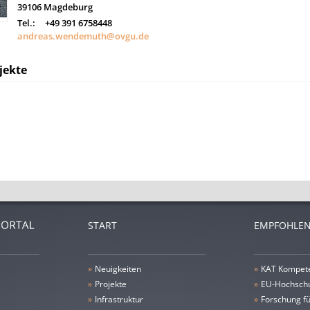
39106
Magdeburg
Tel.:
+49 391 6758448
andreas.wendemuth@ovgu.de
jekte
START
EMPFOHLEN
»
Neuigkeiten
»
KAT Kompet
»
Projekte
»
EU-Hochschu
»
Infrastruktur
»
Forschung fü