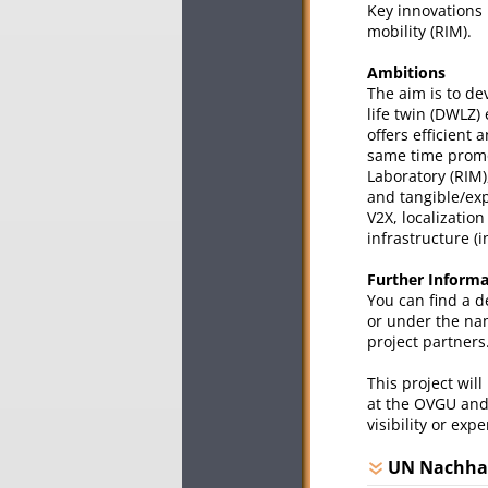
Key innovations i
mobility (RIM).
Ambitions
The aim is to de
life twin (DWLZ)
offers efficient
same time promot
Laboratory (RIM)
and tangible/ex
V2X, localizatio
infrastructure (
Further Informa
You can find a d
or under the nam
project partners
This project will
at the OVGU and 
visibility or exp
UN Nachhal