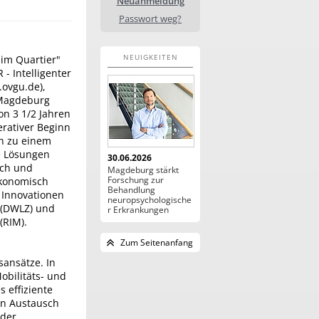
Neuanmeldung
Passwort weg?
NEUIGKEITEN
 im Quartier"
 - Intelligenter
.ovgu.de),
 Magdeburg
von 3 1/2 Jahren
erativer Beginn
en zu einem
e Lösungen
30.06.2026
sch und
Magdeburg stärkt
Forschung zur
ökonomisch
Behandlung
 Innovationen
neuropsychologische
g (DWLZ) und
r Erkrankungen
(RIM).
Zum Seitenanfang
sansätze. In
obilitäts- und
 effiziente
den Austausch
 der