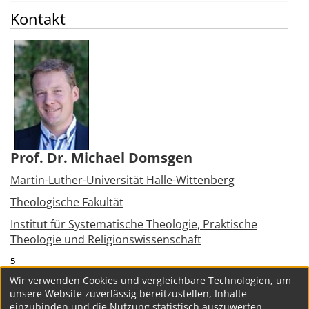
Kontakt
Prof. Dr. Michael Domsgen
Martin-Luther-Universität Halle-Wittenberg
Theologische Fakultät
Institut für Systematische Theologie, Praktische
Theologie und Religionswissenschaft
5
06099
Halle (Saale)
Wir verwenden Cookies und vergleichbare Technologien, um
Tel.:
+49 345 5523040
unsere Website zuverlässig bereitzustellen, Inhalte
michael.domsgen@theologie.uni-halle.de
einzubinden und die Nutzung statistisch auszuwerten.