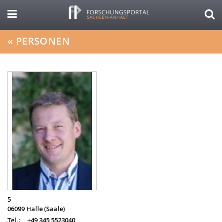
«
PERSONEN
5
06099
Halle (Saale)
Tel.:
+49 345 5523040