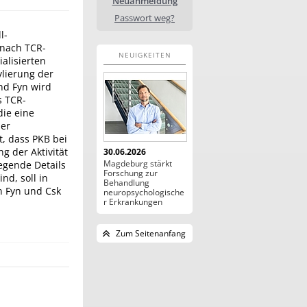
Neuanmeldung
Passwort weg?
l-
 nach TCR-
NEUIGKEITEN
alisierten
lierung der
und Fyn wird
s TCR-
die eine
der
, dass PKB bei
ng der Aktivität
30.06.2026
Magdeburg stärkt
egende Details
Forschung zur
nd, soll in
Behandlung
n Fyn und Csk
neuropsychologische
r Erkrankungen
Zum Seitenanfang