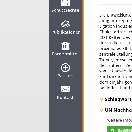
Schutzrechte
Die Entwicklung
antigenrezeptor
Ligation induzie
Cholesterin-rei
Publikationen
CD3-Ketten des T
durch die COOH-t
proximales Effek
Fördermittel
zentrale Stellu
Tumorgenese von
der frühen T-Zell
von Lck sowie d
Partner
zur Funktion von
dem einjährigen
beeinflusst und 
Kontakt
Schlagwort
UN Nachhal
weitere Inf