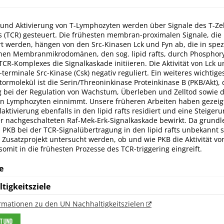
 und Aktivierung von T-Lymphozyten werden über Signale des T-Zel
s (TCR) gesteuert. Die frühesten membran-proximalen Signale, die
rt werden, hängen von den Src-Kinasen Lck und Fyn ab, die in spezi
chen Membranmikrodomänen, den sog. lipid rafts, durch Phosphory
CR-Komplexes die Signalkaskade initiieren. Die Aktivität von Lck 
erminale Src-Kinase (Csk) negativ reguliert. Ein weiteres wichtige
tormolekül ist die Serin/Threoninkinase Proteinkinase B (PKB/Akt), 
ng bei der Regulation von Wachstum, Überleben und Zelltod sowie 
 Lymphozyten einnimmt. Unsere früheren Arbeiten haben gezeigt
aktivierung ebenfalls in den lipid rafts residiert und eine Steigeru
er nachgeschalteten Raf-Mek-Erk-Signalkaskade bewirkt. Da grundl
 PKB bei der TCR-Signalübertragung in den lipid rafts unbekannt si
 Zusatzprojekt untersucht werden, ob und wie PKB die Aktivität vo
somit in die frühesten Prozesse des TCR-triggering eingreift.
e
tigkeitsziele
ormationen zu den UN Nachhaltigkeitszielen