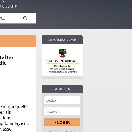
ressum
GEFÖRDERT DURCH
talter
die
ANMELDEN
s Energiequelle
er als
f dem
LOGIN
pilotanlage im
omasse