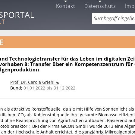
Kontakt
Datenschutz
Imp
E
nd Technologietransfer für das Leben im digitalen Zei
ilvorhaben 8: Transfer über ein Kompetenzzentrum für 
 Algenproduktion
Prof. Dr. Carola Griehl
Bund;
01.01.2022 bis 31.12.2022
n als attraktive Rohstoffquelle, da sie mit Hilfe von Sonnenlicht al
dlichem CO
als Kohlenstoffquelle ihre gesamte Biomasse effizient
2
nd ohne Beanspruchung von Agrarflächen aufbauen. Basierend au
obioreaktor (TBR) der Firma GICON GmbH wurde 2013 eine Algen
 an der Hochschule Anhalt errichtet, die ganzjährig Mikroalgenbi