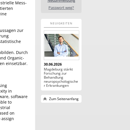
Neuanmeldung
strielle Mess-
Passwort weg?
tierten
eine
NEUIGKEITEN
Aussagen zur
erung
tatistische
bbilden. Durch
 und Organic-
en einsetzbar.
30.06.2026
Magdeburg stärkt
Forschung zur
Behandlung
neuropsychologische
sing
r Erkrankungen
xity in
ware, software
Zum Seitenanfang
able to
strial
based on
 assign