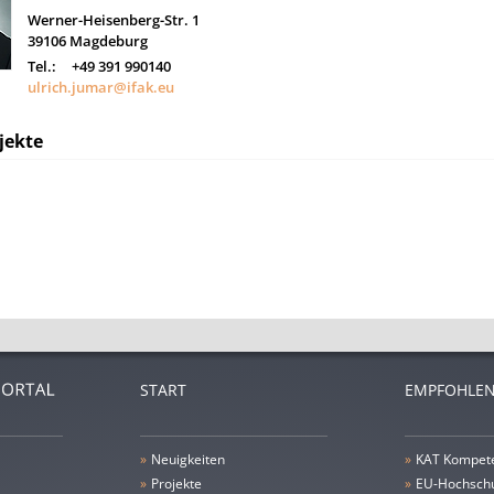
Werner-Heisenberg-Str. 1
39106
Magdeburg
Tel.:
+49 391 990140
ulrich.jumar@ifak.eu
jekte
START
EMPFOHLEN
»
Neuigkeiten
»
KAT Kompet
»
Projekte
»
EU-Hochschu