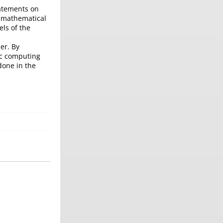
tatements on
f mathematical
ls of the
er. By
ic computing
done in the