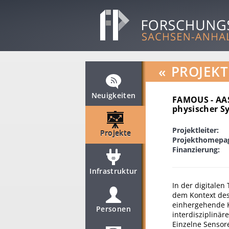
«
PROJEKT
Neuigkeiten
FAMOUS - AAS
physischer S
Projektleiter:
Projekte
Projekthomepa
Finanzierung:
Infrastruktur
In der digitale
dem Kontext des
einhergehende K
Personen
interdisziplinä
Einzelne Sensore