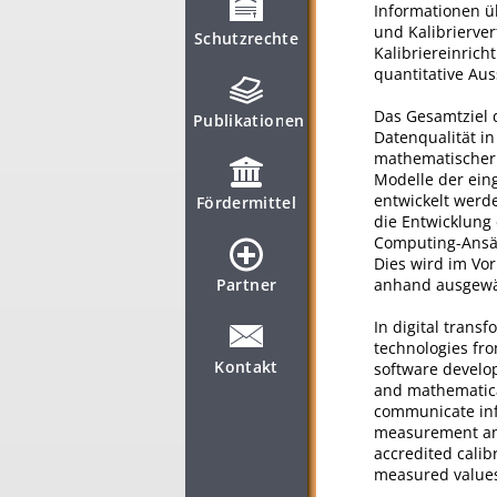
Informationen üb
und Kalibrierver
Schutzrechte
Kalibriereinric
quantitative Aus
Das Gesamtziel 
Publikationen
Datenqualität in
mathematischer 
Modelle der ein
entwickelt werd
Fördermittel
die Entwicklung 
Computing-Ansät
Dies wird im Vo
Partner
anhand ausgewäh
In digital trans
technologies fro
Kontakt
software develo
and mathematical
communicate inf
measurement and 
accredited cali
measured values 