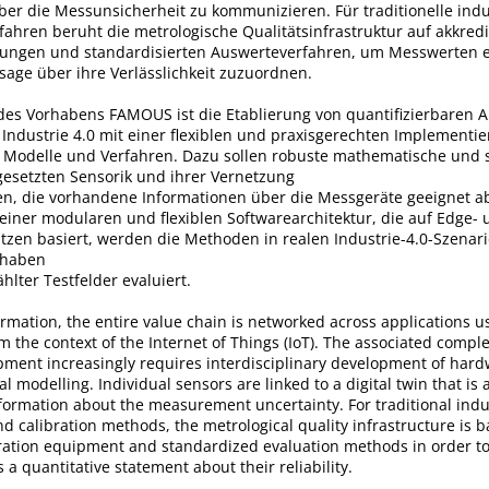
er die Messunsicherheit zu kommunizieren. Für traditionelle indu
fahren beruht die metrologische Qualitätsinfrastruktur auf akkredi
htungen und standardisierten Auswerteverfahren, um Messwerten 
sage über ihre Verlässlichkeit zuzuordnen.
des Vorhabens FAMOUS ist die Etablierung von quantifizierbaren 
 Industrie 4.0 mit einer flexiblen und praxisgerechten Implementi
Modelle und Verfahren. Dazu sollen robuste mathematische und s
gesetzten Sensorik und ihrer Vernetzung
en, die vorhandene Informationen über die Messgeräte geeignet a
einer modularen und flexiblen Softwarearchitektur, die auf Edge-
zen basiert, werden die Methoden in realen Industrie-4.0-Szenari
rhaben
lter Testfelder evaluiert.
formation, the entire value chain is networked across applications u
m the context of the Internet of Things (IoT). The associated comple
pment increasingly requires interdisciplinary development of hard
 modelling. Individual sensors are linked to a digital twin that is 
ormation about the measurement uncertainty. For traditional indu
calibration methods, the metrological quality infrastructure is 
bration equipment and standardized evaluation methods in order to
a quantitative statement about their reliability.