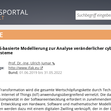
E
-basierte Modellierung zur Analyse veränderlicher cyb
ysteme
Prof. Dr.-Ing. Ulrich Jumar
ge:
http://www.ifak.eu
Bund;
01.06.2019 bis 31.05.2022
n Transformation wird die gesamte Wertschöpfungskette durch Tec
 Internet of Things (IoT) anwendungsübergreifend vernetzt. Die d
omplexität in der Softwareentwicklung erfordert in zunehmend
re Entwicklung von Hardware, Software und mathematischer Modell
n werden dazu mit einem digitalen Zwilling verknüpft, der in der L