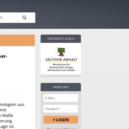
GEFÖRDERT DURCH
er-
ANMELDEN
hnologien aus
amit
em Maße
LOGIN
ierung.
age ist,