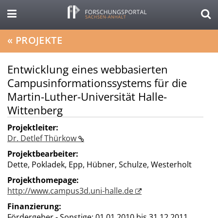
«
PROJEKTE
Entwicklung eines webbasierten
Campusinformationssystems für die
Martin-Luther-Universität Halle-
Wittenberg
Projektleiter:
Dr. Detlef Thürkow
Projektbearbeiter:
Dette, Pokladek, Epp, Hübner, Schulze, Westerholt
Projekthomepage:
http://www.campus3d.uni-halle.de
Finanzierung:
Fördergeber - Sonstige;
01.01.2010 bis 31.12.2011