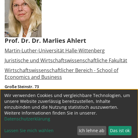
Prof. Dr. Dr. Marlies Ahlert
Martin-Luther-Universität Halle-Wittenberg
Juristische und Wirtschaftswissenschaftliche Fakultät
Wirtschaftswissenschaftlicher Bereich - School of
Economics and Business
Große Steinstr. 73
06108
Halle (Saale)
Wir verwenden Cookies und vergleichbare Technologien, um
Tel.:
+49 179 7490583
unsere Website zuverlässig bereitzustellen, Inhalte
marlies.ahlert@wiwi.uni-halle.de
einzubinden und die Nutzung statistisch auszuwerten.
Weitere Informationen finden Sie in unserer.
weitere Projekte
Datenschutzerklärung
Lassen Sie mich wählen
Ich lehne ab
Das ist ok
Datenschutz
Impressum