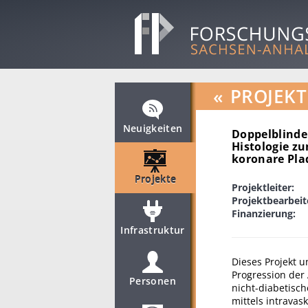
«
PROJEKT
Neuigkeiten
Doppelblinde 
Histologie zu
koronare Pla
Projekte
Projektleiter:
Projektbearbeit
Finanzierung:
Infrastruktur
Dieses Projekt u
Progression der 
Personen
nicht-diabetisc
mittels intravask