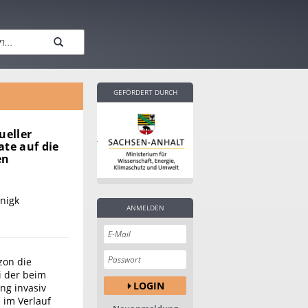
GEFÖRDERT DURCH
ueller
ate auf die
en
önigk
ANMELDEN
zon die
i der beim
LOGIN
ng invasiv
d im Verlauf