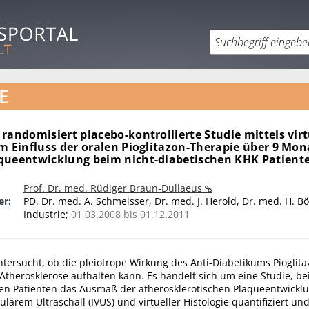
E
randomisiert placebo-kontrollierte Studie mittels virt
m Einfluss der oralen Pioglitazon-Therapie über 9 Mon
queentwicklung beim nicht-diabetischen KHK Patient
Prof. Dr. med. Rüdiger Braun-Dullaeus
er:
PD. Dr. med. A. Schmeisser, Dr. med. J. Herold, Dr. med. H. B
Industrie;
01.03.2008 bis 01.12.2011
ntersucht, ob die pleiotrope Wirkung des Anti-Diabetikums Pioglita
Atherosklerose aufhalten kann. Es handelt sich um eine Studie, be
hen Patienten das Ausmaß der atherosklerotischen Plaqueentwicklu
ulärem Ultraschall (IVUS) und virtueller Histologie quantifiziert un