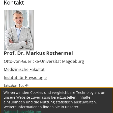
Kontakt
Prof. Dr. Markus Rothermel
Otto-von-Guericke-Universität Magdeburg
Medizinische Fakultät
Institut für Physiologie
Leipziger Str. 44
39120
Magdeburg
Wir verwenden Cookies und vergleichbare Technologien, um
Tel.:
+49 391 6713628
unsere Website zuverlässig bereitzustellen, Inhalte
markus.rothermel@med.ovgu.de
einzubinden und die Nutzung statistisch auszuwerten.
Weitere Informationen finden Sie in unserer.
weitere Projekte
Datenschutzerklärung