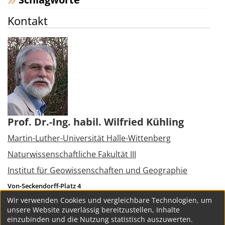
Kontakt
Prof. Dr.-Ing. habil. Wilfried Kühling
Martin-Luther-Universität Halle-Wittenberg
Naturwissenschaftliche Fakultät III
Institut für Geowissenschaften und Geographie
Von-Seckendorff-Platz 4
06120
Halle (Saale)
Wir verwenden Cookies und vergleichbare Technologien, um
Tel.:
+49 345 5526043
unsere Website zuverlässig bereitzustellen, Inhalte
wilfried.kuehling(at)geo.uni-halle.de
einzubinden und die Nutzung statistisch auszuwerten.