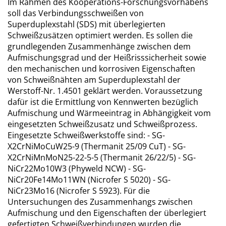
Im Rahmen des Kooperations-Forschungsvorhabens
soll das Verbindungsschweißen von
Superduplexstahl (SDS) mit überlegierten
Schweißzusätzen optimiert werden. Es sollen die
grundlegenden Zusammenhänge zwischen dem
Aufmischungsgrad und der Heißrisssicherheit sowie
den mechanischen und korrosiven Eigenschaften
von Schweißnähten am Superduplexstahl der
Werstoff-Nr. 1.4501 geklärt werden. Voraussetzung
dafür ist die Ermittlung von Kennwerten bezüglich
Aufmischung und Wärmeeintrag in Abhängigkeit vom
eingesetzten Schweißzusatz und Schweißprozess.
Eingesetzte Schweißwerkstoffe sind: - SG-
X2CrNiMoCuW25-9 (Thermanit 25/09 CuT) - SG-
X2CrNiMnMoN25-22-5-5 (Thermanit 26/22/5) - SG-
NiCr22Mo10W3 (Phyweld NCW) - SG-
NiCr20Fe14Mo11WN (Nicrofer S 5020) - SG-
NiCr23Mo16 (Nicrofer S 5923). Für die
Untersuchungen des Zusammenhangs zwischen
Aufmischung und den Eigenschaften der überlegiert
gefertigten Schweißverbindungen wurden die