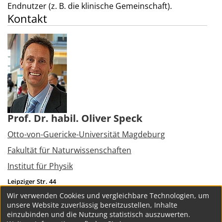
Endnutzer (z. B. die klinische Gemeinschaft).
Kontakt
Prof. Dr. habil. Oliver Speck
Otto-von-Guericke-Universität Magdeburg
Fakultät für Naturwissenschaften
Institut für Physik
Leipziger Str. 44
39120
Magdeburg
Wir verwenden Cookies und vergleichbare Technologien, um
Tel.:
+49 391 6756113
unsere Website zuverlässig bereitzustellen, Inhalte
oliver.speck@ovgu.de
einzubinden und die Nutzung statistisch auszuwerten.