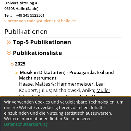
Universitätsring 4
06108
Halle (Saale)
Tel.:
+49 345 5523501
vincenz.von-roda@student.uni-halle.de
Publikationen
Top-5 Publikationen
Publikationsliste
2025
Musik in Diktatur(en) - Propaganda, Exil und
Machtinstrument
Haase, Mattes
; Hammermeister, Lea;
Kaupert, Julius; Michalowski, Anika;
Müller,
Julian
; Rahner, Jonathan; Roda, Vincenz von;
Wir verwenden Cookies und vergleichbare Technologien, um
New York: Waxmann, 2025, 1 Online-Ressource
unsere Website zuverlässig bereitzustellen, Inhalte
(173 Seiten) - (Studien zur Musikkultur; Band 13),
einzubinden und die Nutzung statistisch auszuwerten.
ISBN: 978-3-8188-5062-3 ; [Literaturangaben; "Der
Weitere Informationen finden Sie in unserer.
vorliegende Band entstand im Anschluss an das
Bibliographie:
Herausgeberschaft
Link
Datenschutzerklärung
36. Internationale Nachwuchssymposium des