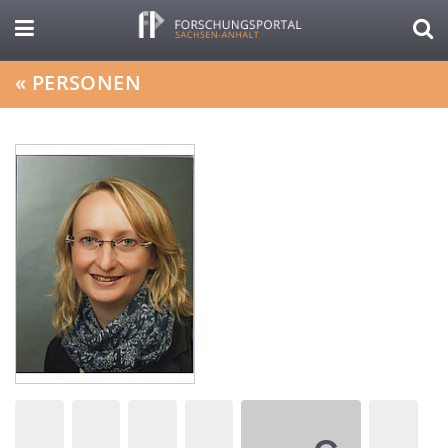
«
PERSONEN