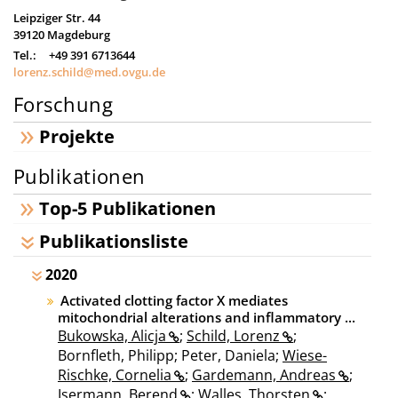
Leipziger Str. 44
39120
Magdeburg
Tel.:
+49 391 6713644
lorenz.schild@med.ovgu.de
Forschung
Projekte
Publikationen
Top-5 Publikationen
Publikationsliste
2020
Activated clotting factor X mediates
mitochondrial alterations and inflammatory ...
Bukowska, Alicja
;
Schild, Lorenz
;
Bornfleth, Philipp; Peter, Daniela;
Wiese-
Rischke, Cornelia
;
Gardemann, Andreas
;
Isermann, Berend
;
Walles, Thorsten
;