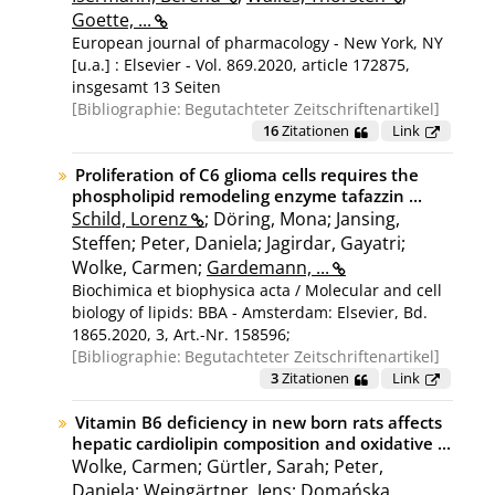
Goette, ...
European journal of pharmacology - New York, NY
[u.a.] : Elsevier - Vol. 869.2020, article 172875,
insgesamt 13 Seiten
Bibliographie:
Begutachteter Zeitschriftenartikel
16
Zitationen
Link
Proliferation of C6 glioma cells requires the
phospholipid remodeling enzyme tafazzin ...
Schild, Lorenz
; Döring, Mona; Jansing,
Steffen; Peter, Daniela; Jagirdar, Gayatri;
Wolke, Carmen;
Gardemann, ...
Biochimica et biophysica acta / Molecular and cell
biology of lipids: BBA - Amsterdam: Elsevier, Bd.
1865.2020, 3, Art.-Nr. 158596;
Bibliographie:
Begutachteter Zeitschriftenartikel
3
Zitationen
Link
Vitamin B6 deficiency in new born rats affects
hepatic cardiolipin composition and oxidative ...
Wolke, Carmen; Gürtler, Sarah; Peter,
Daniela; Weingärtner, Jens; Domańska,