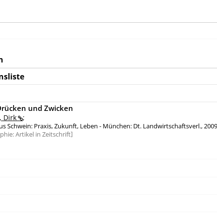
n
nsliste
rücken und Zwicken
, Dirk
;
s Schwein: Praxis, Zukunft, Leben - München: Dt. Landwirtschaftsverl., 2009 . 
aphie:
Artikel in Zeitschrift