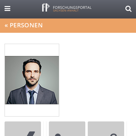
«
PERSONEN