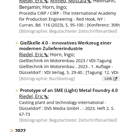
Riedel, Eric
;
Ahmed, Mostafa
; Hellmann,
Benjamin; Horn, Ingo;
Procedia CIRP / CIRP - The International Academy
for Production Engineering - Red Hook, NY :
Curran, Bd. 116 (2023), S. 95-100 ; [Konferenz: 30th
CIRP Conference on Life Cycle Engineering, New
Bibliographie:
Begutachteter Zeitschriftenartikel
Brunswick, USA on May 15-17, 2023]
Gießkelle 4.0 - innovatives Werkzeug einer
modernen Zuliefererindustrie
Riedel, Eric
; Horn, Ingo;
Gießtechnik im Motorenbau 2023 / VDI-Tagung
Gießtechnik im Motorenbau , 2023 , 1. Auflage -
Düsseldorf : VDI Verlag, S. 29-40 ; [Tagung: 12. VDI-
Tagung Gießtechnik im Motorenbau, Magdeburg,
Bibliographie:
Buchbeitrag
Link
08.-09. Mai 2023]
Prototype of an SME (Light) Metal Foundry 4.0
Riedel, Eric
;
Casting plant and technology international -
Düsseldorf : DVS Media GmbH . - 2023, Heft 2, S.
67-73
Bibliographie:
Begutachteter Zeitschriftenartikel
2022