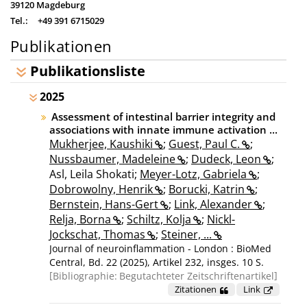
39120
Magdeburg
Tel.:
+49 391 6715029
Publikationen
Publikationsliste
2025
Assessment of intestinal barrier integrity and
associations with innate immune activation ...
Mukherjee, Kaushiki
;
Guest, Paul C.
;
Nussbaumer, Madeleine
;
Dudeck, Leon
;
Asl, Leila Shokati;
Meyer-Lotz, Gabriela
;
Dobrowolny, Henrik
;
Borucki, Katrin
;
Bernstein, Hans-Gert
;
Link, Alexander
;
Relja, Borna
;
Schiltz, Kolja
;
Nickl-
Jockschat, Thomas
;
Steiner, ...
Journal of neuroinflammation - London : BioMed
Central, Bd. 22 (2025), Artikel 232, insges. 10 S.
Bibliographie:
Begutachteter Zeitschriftenartikel
Zitationen
Link