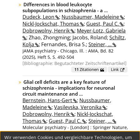
Differences in blood leukocyte
subpopulations in schizophrenia - a ...
Dudeck, Leon
;
Nussbaumer, Madeleine
;
Nickl-Jockschat, Thomas
;
Guest, Paul C.
;
Dobrowolny, Henrik
;
Meyer-Lotz, Gabriela
; Zhao, Zhongming; Jacobs, Roland;
Schiltz,
Kolja
; Fernandes, Brisa S.;
Steiner, ...
JAMA psychiatry - Chicago, Ill. : AMA, Bd. 82
(2025), Heft 5, S. 492-504
Bibliographie:
Begutachteter Zeitschriftenartikel
11
Zitationen
Link
Glial cell deficits are a key feature of
schizophrenia - implications for neuronal
circuit maintenance and ...
Bernstein, Hans-Gert
;
Nussbaumer,
Madeleine
;
Vasilevska, Veronika
;
Dobrowolny, Henrik
;
Nickl-Jockschat,
Thomas
;
Guest, Paul C.
;
Steiner, ...
Molecular psychiatry - [London] : Springer Nature,
Bd. 30 (2025), Heft 3, S. 1102-1116
Wir verwenden Cookies und vergleichbare Technologien, um
Bibliographie:
Begutachteter Zeitschriftenartikel