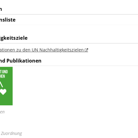
n
nsliste
gkeitsziele
ationen zu den UN Nachhaltigkeitszielen
nd Publikationen
nen
e Zuordnung