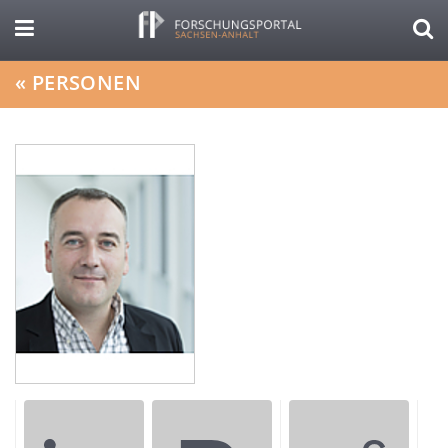
«
PERSONEN