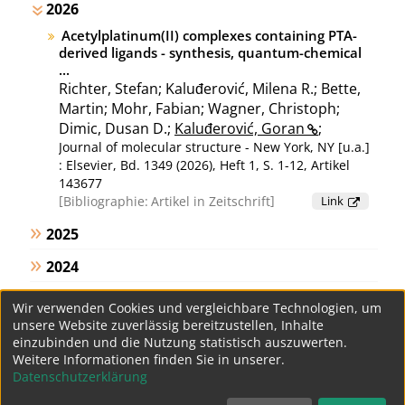
2026
Acetylplatinum(II) complexes containing PTA-
derived ligands - synthesis, quantum-chemical
...
Richter, Stefan; Kaluđerović, Milena R.; Bette,
Martin; Mohr, Fabian; Wagner, Christoph;
Dimic, Dusan D.;
Kaluđerović, Goran
;
Journal of molecular structure - New York, NY [u.a.]
: Elsevier, Bd. 1349 (2026), Heft 1, S. 1-12, Artikel
143677
Bibliographie:
Artikel in Zeitschrift
Link
2025
2024
2023
Wir verwenden Cookies und vergleichbare Technologien, um
unsere Website zuverlässig bereitzustellen, Inhalte
2022
einzubinden und die Nutzung statistisch auszuwerten.
Weitere Informationen finden Sie in unserer.
ältere
Datenschutzerklärung