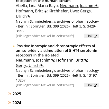
receptors in the human atrium
Abella, Lina Maria Rayo;
Neumann, Joachim
;
Hofmann, Britt
; Kirchhefer, Uwe;
Gergs,
Ulrich
;
Naunyn-Schmiedeberg's archives of pharmacology
- Berlin : Springer, Bd. 399 (2026), Heft 3, S. 3429-
3445
Bibliographie:
Artikel in Zeitschrift
Link
Positive inotropic and chronotropic effects of
amisulpride via stimulation of 5-HT4 serotonin
receptors in the isolated ...
Neumann, Joachim
;
Hofmann, Britt
;
Gergs, Ulrich
;
Naunyn-Schmiedeberg's archives of pharmacology
- Berlin : Springer, Bd. 399 (2026), Heft 9, S. 13197-
13207
Bibliographie:
Artikel in Zeitschrift
Link
2025
2024