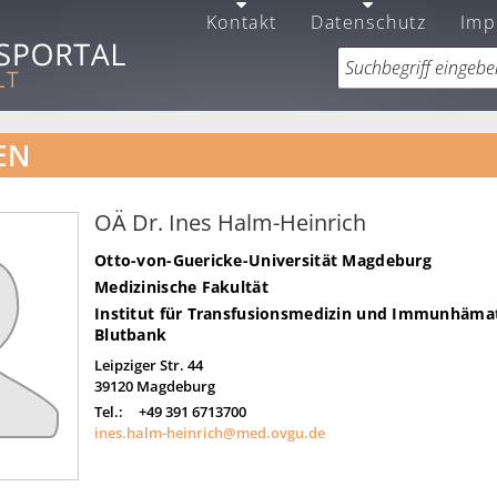
Kontakt
Datenschutz
Imp
EN
OÄ Dr. Ines Halm-Heinrich
Otto-von-Guericke-Universität Magdeburg
Medizinische Fakultät
Institut für Transfusionsmedizin und Immunhämat
Blutbank
Leipziger Str. 44
39120
Magdeburg
Tel.:
+49 391 6713700
ines.halm-heinrich@med.ovgu.de