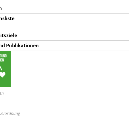
n
nsliste
tsziele
nd Publikationen
en
e Zuordnung