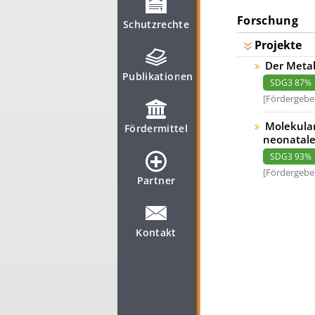
Forschung
Schutzrechte
Projekte
Der Metab
Publikationen
SDG3 87%
Fördergeber
Molekular
Fördermittel
neonatale
SDG3 93%
Fördergeber
Partner
Kontakt