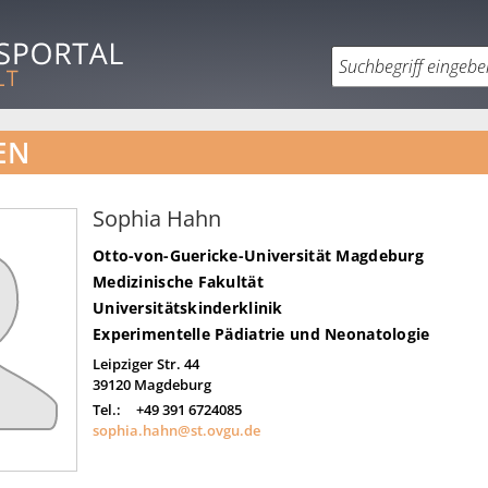
EN
Sophia Hahn
Otto-von-Guericke-Universität Magdeburg
Medizinische Fakultät
Universitätskinderklinik
Experimentelle Pädiatrie und Neonatologie
Leipziger Str. 44
39120
Magdeburg
Tel.:
+49 391 6724085
sophia.hahn@st.ovgu.de