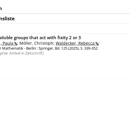
n
nsliste
soluble groups that act with fixity 2 or 3
, Paula
; Möller, Christoph;
Waldecker, Rebecca
;
r Mathematik - Berlin : Springer, Bd. 125 (2025), S. 339-352
aphie:
Artikel in Zeitschrift