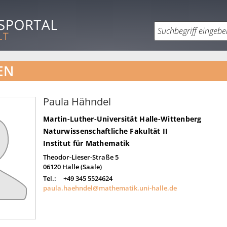
EN
Paula Hähndel
Martin-Luther-Universität Halle-Wittenberg
Naturwissenschaftliche Fakultät II
Institut für Mathematik
Theodor-Lieser-Straße 5
06120
Halle (Saale)
Tel.:
+49 345 5524624
paula.haehndel@mathematik.uni-halle.de