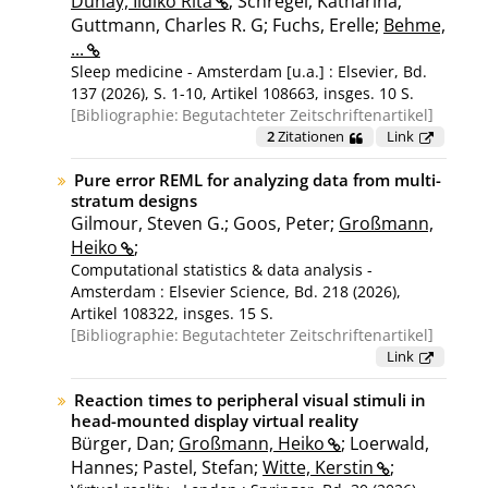
Dunay, Ildikò Rita
; Schregel, Katharina;
Guttmann, Charles R. G; Fuchs, Erelle;
Behme,
...
Sleep medicine - Amsterdam [u.a.] : Elsevier, Bd.
137 (2026), S. 1-10, Artikel 108663, insges. 10 S.
Bibliographie:
Begutachteter Zeitschriftenartikel
2
Zitationen
Link
Pure error REML for analyzing data from multi-
stratum designs
Gilmour, Steven G.; Goos, Peter;
Großmann,
Heiko
;
Computational statistics & data analysis -
Amsterdam : Elsevier Science, Bd. 218 (2026),
Artikel 108322, insges. 15 S.
Bibliographie:
Begutachteter Zeitschriftenartikel
Link
Reaction times to peripheral visual stimuli in
head-mounted display virtual reality
Bürger, Dan;
Großmann, Heiko
; Loerwald,
Hannes; Pastel, Stefan;
Witte, Kerstin
;