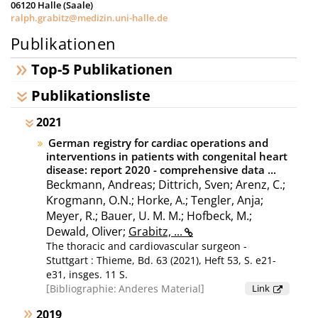
06120
Halle (Saale)
ralph.grabitz@medizin.uni-halle.de
Publikationen
Top-5 Publikationen
Publikationsliste
2021
German registry for cardiac operations and
interventions in patients with congenital heart
disease: report 2020 - comprehensive data ...
Beckmann, Andreas; Dittrich, Sven; Arenz, C.;
Krogmann, O.N.; Horke, A.; Tengler, Anja;
Meyer, R.; Bauer, U. M. M.; Hofbeck, M.;
Dewald, Oliver;
Grabitz, ...
The thoracic and cardiovascular surgeon -
Stuttgart : Thieme, Bd. 63 (2021), Heft 53, S. e21-
e31, insges. 11 S.
Bibliographie:
Anderes Material
Link
2019