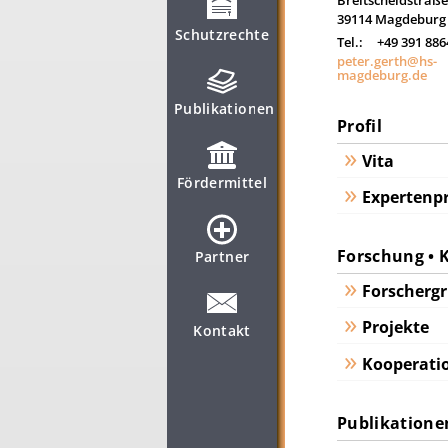
Breitscheidstraße
39114
Magdeburg
Schutzrechte
Tel.:
+49 391 88
peter.gerth@hs-
magdeburg.de
Publikationen
Profil
Vita
Fördermittel
Expertenpr
Forschung • 
Partner
Forscherg
Projekte
Kontakt
Kooperatio
Publikatione