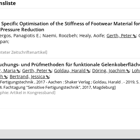
nsliste
 Specific Optimisation of the Stiffness of Footwear Material 
 Pressure Reduction
ergos, Panagiotis E.; Naemi, Roozbeh; Healy, Aoife;
Gerth, Peter
;
pan;
teter Zeitschriftenartikel
uchungs- und Prüfmethoden für funktionale Gelenkoberfläc
r, Maria
;
Gerth, Peter
;
Goldau, Harald
;
Döring, Joachim
;
Loh
ph
;
Bertrand, Jessica
;
 Fertigungstechnik , 2017 - Aachen : Shaker Verlag ; Goldau, Harald . - 2019, S.
4. Fachtagung "Sensitive Fertigungstechnik", 2017, Magdeburg]
aphie:
Artikel in Kongressband