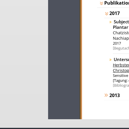
Publikatio
2017
Subject
Plantar
Chatzist
Nachiap
2017
Begutach
Unters
Herbste
Christo
Sensitive
[Tagung: 
Bibliogr
2013