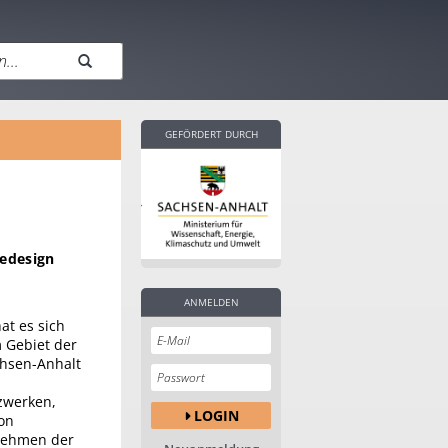
GEFÖRDERT DURCH
iedesign
ANMELDEN
t es sich
 Gebiet der
chsen-Anhalt
zwerken,
LOGIN
von
rnehmen der