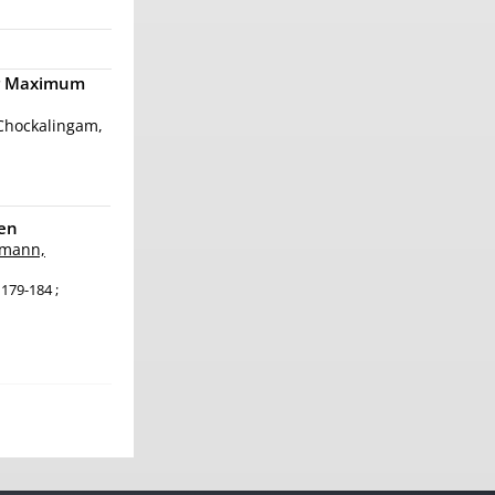
for Maximum
 Chockalingam,
hen
mann,
 179-184 ;