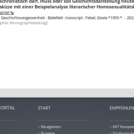
chronistisch darf, muss oder soll Geschichtsdarstellung heute
skizze mit einer Beispielanalyse literarischer Homosexualitäts
aniel
;
Geschichtsvergessenheit - Bielefeld : transcript ; Febel, Gisela *1955-* . - 202
aphie:
Monographiebeitrag
START
EMPFOHLEN
»
Neuigkeiten
»
KAT Kompet
»
Projekte
»
EU-Hochschu