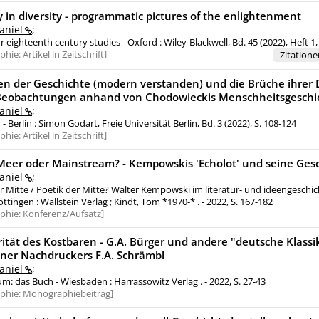
y in diversity - programmatic pictures of the enlightenment
aniel
;
or eighteenth century studies - Oxford : Wiley-Blackwell, Bd. 45 (2022), Heft 1,
aphie:
Artikel in Zeitschrift
Zitatione
en der Geschichte (modern verstanden) und die Brüche ihrer D
Beobachtungen anhand von Chodowieckis Menschheitsgeschich
aniel
;
- Berlin : Simon Godart, Freie Universität Berlin, Bd. 3 (2022), S. 108-124
aphie:
Artikel in Zeitschrift
Meer oder Mainstream? - Kempowskis 'Echolot' und seine Gesc
aniel
;
r Mitte / Poetik der Mitte? Walter Kempowski im literatur- und ideengeschi
öttingen : Wallstein Verlag ; Kindt, Tom *1970-* . - 2022, S. 167-182
aphie:
Konferenz/Aufsatz
ität des Kostbaren - G.A. Bürger und andere "deutsche Klassi
ner Nachdruckers F.A. Schrämbl
aniel
;
m: das Buch - Wiesbaden : Harrassowitz Verlag . - 2022, S. 27-43
aphie:
Monographiebeitrag