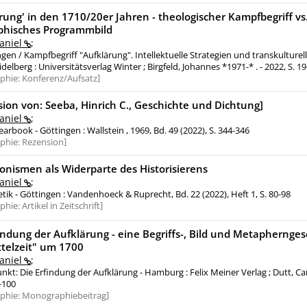
rung' in den 1710/20er Jahren - theologischer Kampfbegriff vs
phisches Programmbild
aniel
;
gen / Kampfbegriff "Aufklärung". Intellektuelle Strategien und transkulturel
idelberg : Universitätsverlag Winter ; Birgfeld, Johannes *1971-* . - 2022, S. 1
aphie:
Konferenz/Aufsatz
ion von: Seeba, Hinrich C., Geschichte und Dichtung]
aniel
;
earbook - Göttingen : Wallstein , 1969, Bd. 49 (2022), S. 344-346
aphie:
Rezension
onismen als Widerparte des Historisierens
aniel
;
tik - Göttingen : Vandenhoeck & Ruprecht, Bd. 22 (2022), Heft 1, S. 80-98
aphie:
Artikel in Zeitschrift
indung der Aufklärung - eine Begriffs-, Bild und Metaphernge
ttelzeit" um 1700
aniel
;
kt: Die Erfindung der Aufklärung - Hamburg : Felix Meiner Verlag ; Dutt, Car
9-100
aphie:
Monographiebeitrag