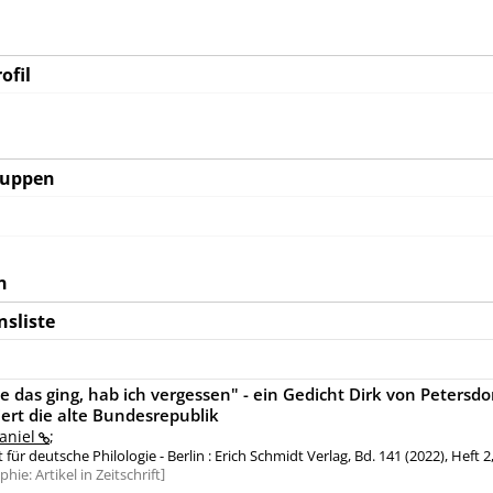
ofil
ruppen
n
nsliste
e das ging, hab ich vergessen" - ein Gedicht Dirk von Petersdo
siert die alte Bundesrepublik
aniel
;
t für deutsche Philologie - Berlin : Erich Schmidt Verlag, Bd. 141 (2022), Heft 2
aphie:
Artikel in Zeitschrift