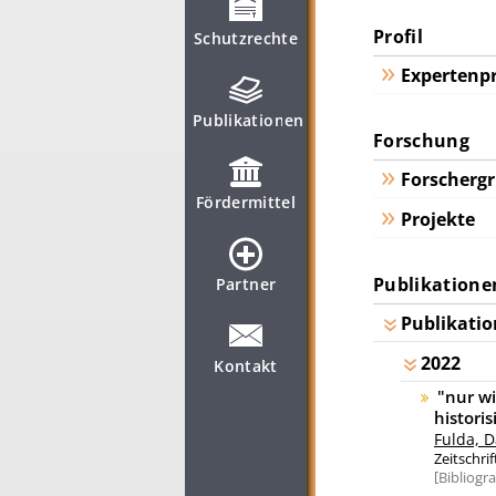
Profil
Schutzrechte
Expertenpr
Publikationen
Forschung
Forscherg
Fördermittel
Projekte
Publikatione
Partner
Publikatio
2022
Kontakt
"nur wi
histori
Fulda, D
Zeitschrif
Bibliogr