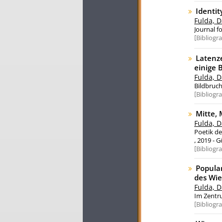
Identit
Fulda, D
Journal f
Bibliogr
Latenz
einige 
Fulda, D
Bildbruch 
Bibliogr
Mitte, 
Fulda, D
Poetik de
, 2019 - G
Bibliogr
Popular
des Wie
Fulda, D
Im Zentru
Bibliogr