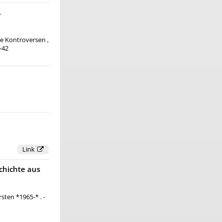
.
le Kontroversen ,
9-42
Link
schichte aus
sten *1965-* . -