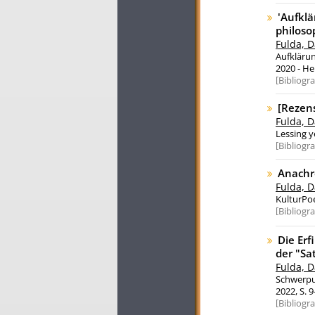
'Aufklä
philoso
Fulda, D
Aufklärun
2020 - He
Bibliogr
[Rezens
Fulda, D
Lessing y
Bibliogr
Anachr
Fulda, D
KulturPoe
Bibliogr
Die Erf
der "Sa
Fulda, D
Schwerpun
2022, S. 
Bibliogr