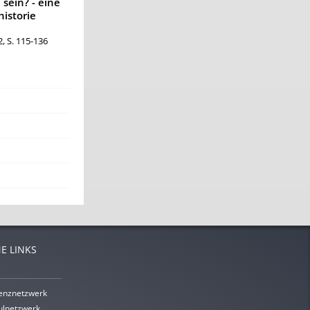
 sein? - eine
historie
2, S. 115-136
E LINKS
enznetzwerk
lnetzwerk