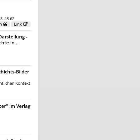
 S. 43-62
n
Link
arstellung -
te in ...
hichts-Bilder
chtlichen Kontext
ker" im Verlag