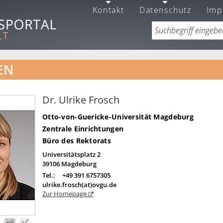
Kontakt
Datenschutz
Imp
EN
Dr. Ulrike Frosch
Otto-von-Guericke-Universität Magdeburg
Zentrale Einrichtungen
Büro des Rektorats
Universitätsplatz 2
39106
Magdeburg
Tel.:
+49 391 6757305
ulrike.frosch(at)ovgu.de
Zur Homepage