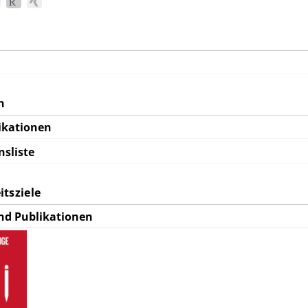
n
ikationen
nsliste
tsziele
nd Publikationen