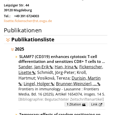
Leipziger Str. 44
39120
Magdeburg
Tel.:
+49 391 6724003
lisette.fickenscher@st.ovgu.de
Publikationen
Publikationsliste
2025
SLAMF7 (CD319) enhances cytotoxic T-cell
differentiation and sensitizes CD8+ T cells to ...
Sander, Jan-Erik
;
Han, Irina
;
Fickenscher,
Lisette
; Schmidt, Jörg-Peter; Kroll,
Hartmut; Vosiková, Tereza;
Durisin, Martin
;
Lingel, Holger
;
Brunner-Weinzierl, ...
Frontiers in immunology - Lausanne : Frontiers
Media, Bd. 16 (2025), Artikel 1654374, insges. 14 S.
Bibliographie:
Begutachteter Zeitschriftenartikel
1
Zitation
Link
Temporary effects of random positioning on