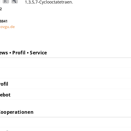
1,3,5,7-Cyclooctatetraen.
2
58841
ovgu.de
s • Profil • Service
ofil
gebot
Kooperationen