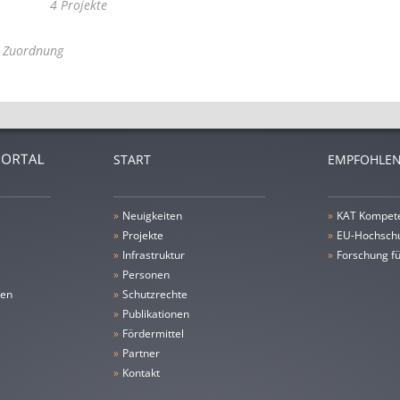
4 Projekte
e Zuordnung
START
EMPFOHLEN
»
Neuigkeiten
»
KAT Kompet
»
Projekte
»
EU-Hochschu
»
Infrastruktur
»
Forschung fü
»
Personen
gen
»
Schutzrechte
»
Publikationen
»
Fördermittel
»
Partner
»
Kontakt