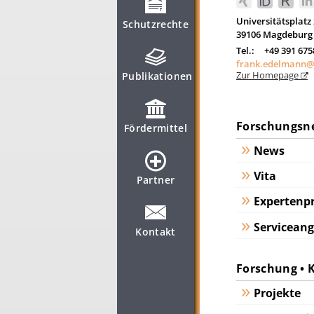
Universitätsplatz 
Schutzrechte
39106
Magdeburg
Tel.:
+49 391 67
frank.edelmann@
Zur Homepage
Publikationen
Forschungsnew
Fördermittel
News
Vita
Partner
Expertenpr
Servicean
Kontakt
Forschung • 
Projekte