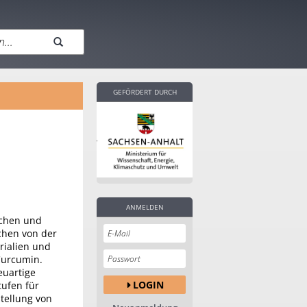
GEFÖRDERT DURCH
ANMELDEN
schen und
ichen von der
rialien und
 Curcumin.
euartige
LOGIN
tufen für
tellung von