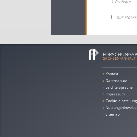
1 Projekte
nur stark
»
Kontakt
»
Datenschutz
»
leichte Sprache
»
Impressum
»
cookie-einstellun
»
Nutzungshinweise
»
Sitemap