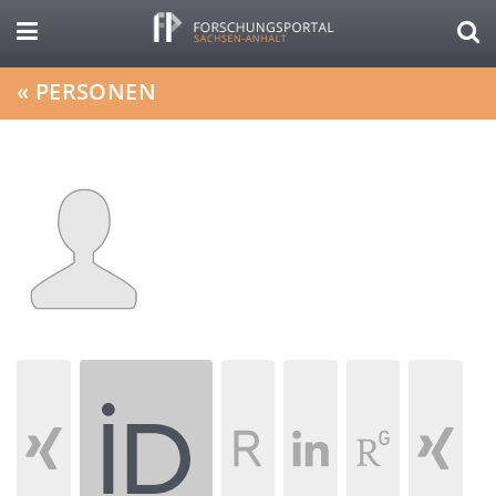
«
PERSONEN