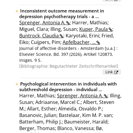
Inconsistent outcome measurement in
depression psychotherapy trials - a ...
Sprenger, Antonia A.
; Harrer, Mathias;
Miguel, Clara; Illing, Susan;
Kuper, Paula
;
Buntrock, Claudia
; Karyotaki, Erini; Fried,
Eiko; Cuijpers, Pim;
Apfelbacher, ...
Journal of affective disorders - Amsterdam [u.a.] :
Elsevier Science, Bd. 397 (2026), Artikel 120873,
insges. 9 S.
Bibliographie:
Begutachteter Zeitschriftenartikel
Link
Psychological intervention in individuals with
subthreshold depression - individual ...
Harrer, Mathias;
Sprenger, Antonia A.
; Illing,
Susan; Adriaanse, Marcel C.; Albert, Steven
M.; Allart, Esther; Almeida, Osvaldo P.;
Basanovic, Julian; Bastelaar, Kim M. P. van;
Batterham, Philip J.; Baumeister, Harald;
Berger, Thomas; Blanco, Vanessa; Bø,