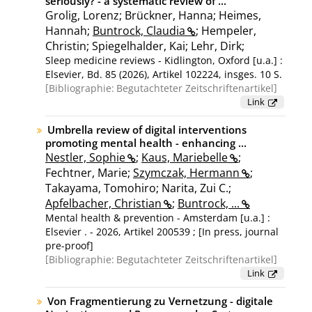
seriously? - a systematic review of ...
Grolig, Lorenz; Brückner, Hanna; Heimes,
Hannah;
Buntrock, Claudia
; Hempeler,
Christin; Spiegelhalder, Kai; Lehr, Dirk;
Sleep medicine reviews - Kidlington, Oxford [u.a.] :
Elsevier, Bd. 85 (2026), Artikel 102224, insges. 10 S.
Bibliographie:
Begutachteter Zeitschriftenartikel
Link
Umbrella review of digital interventions
promoting mental health - enhancing ...
Nestler, Sophie
;
Kaus, Mariebelle
;
Fechtner, Marie;
Szymczak, Hermann
;
Takayama, Tomohiro; Narita, Zui C.;
Apfelbacher, Christian
;
Buntrock, ...
Mental health & prevention - Amsterdam [u.a.] :
Elsevier . - 2026, Artikel 200539 ; [In press, journal
pre-proof]
Bibliographie:
Begutachteter Zeitschriftenartikel
Link
Von Fragmentierung zu Vernetzung - digitale