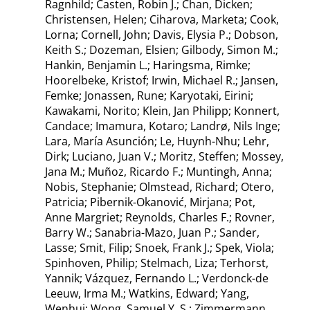
Ragnhild; Casten, Robin J.; Chan, Dicken;
Christensen, Helen; Ciharova, Marketa; Cook,
Lorna; Cornell, John; Davis, Elysia P.; Dobson,
Keith S.; Dozeman, Elsien; Gilbody, Simon M.;
Hankin, Benjamin L.; Haringsma, Rimke;
Hoorelbeke, Kristof; Irwin, Michael R.; Jansen,
Femke; Jonassen, Rune; Karyotaki, Eirini;
Kawakami, Norito; Klein, Jan Philipp; Konnert,
Candace; Imamura, Kotaro; Landrø, Nils Inge;
Lara, María Asunción; Le, Huynh-Nhu; Lehr,
Dirk; Luciano, Juan V.; Moritz, Steffen; Mossey,
Jana M.; Muñoz, Ricardo F.; Muntingh, Anna;
Nobis, Stephanie; Olmstead, Richard; Otero,
Patricia; Pibernik-Okanović, Mirjana; Pot,
Anne Margriet; Reynolds, Charles F.; Rovner,
Barry W.; Sanabria-Mazo, Juan P.; Sander,
Lasse; Smit, Filip; Snoek, Frank J.; Spek, Viola;
Spinhoven, Philip; Stelmach, Liza; Terhorst,
Yannik; Vázquez, Fernando L.; Verdonck-de
Leeuw, Irma M.; Watkins, Edward; Yang,
Wenhui; Wong, Samuel Y. S.; Zimmermann,