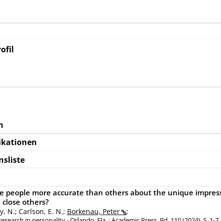
ofil
n
ikationen
nsliste
e people more accurate than others about the unique impres
close others?
, N.; Carlson, E. N.;
Borkenau, Peter
;
research in personality - Orlando, Fla. : Academic Press, Bd. 110 (2024), S. 1-7