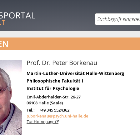
EN
Prof. Dr. Peter Borkenau
Martin-Luther-Universität Halle-Wittenberg
Philosophische Fakultät I
Institut für Psychologie
Emil-Abderhalden-Str. 26-27
06108
Halle (Saale)
Tel.:
+49 345 5524362
p.borkenau@psych.uni-halle.de
Zur Homepage