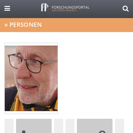
«
PERSONEN