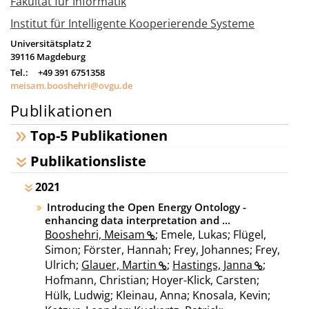
Fakultät für Informatik
Institut für Intelligente Kooperierende Systeme
Universitätsplatz 2
39116
Magdeburg
Tel.:
+49 391 6751358
meisam.booshehri@ovgu.de
Publikationen
Top-5 Publikationen
Publikationsliste
2021
Introducing the Open Energy Ontology -
enhancing data interpretation and ...
Booshehri, Meisam
; Emele, Lukas; Flügel,
Simon; Förster, Hannah; Frey, Johannes; Frey,
Ulrich;
Glauer, Martin
;
Hastings, Janna
;
Hofmann, Christian; Hoyer-Klick, Carsten;
Hülk, Ludwig; Kleinau, Anna; Knosala, Kevin;