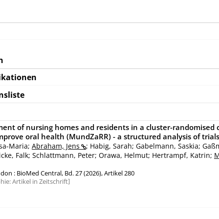
n
ikationen
nsliste
ment of nursing homes and residents in a cluster-randomised 
improve oral health (MundZaRR) - a structured analysis of trials
isa-Maria;
Abraham, Jens
; Habig, Sarah; Gabelmann, Saskia; Gaß
ke, Falk; Schlattmann, Peter; Orawa, Helmut; Hertrampf, Katrin;
M
ndon : BioMed Central, Bd. 27 (2026), Artikel 280
hie:
Artikel in Zeitschrift