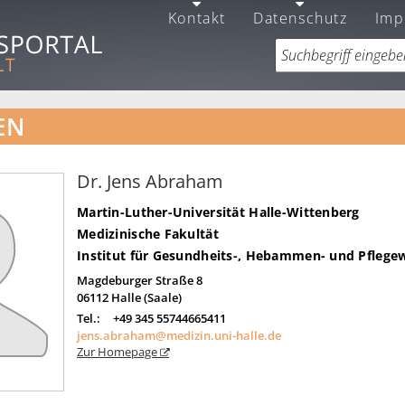
Kontakt
Datenschutz
Imp
EN
Dr. Jens Abraham
Martin-Luther-Universität Halle-Wittenberg
Medizinische Fakultät
Institut für Gesundheits-, Hebammen- und Pflege
Magdeburger Straße 8
06112
Halle (Saale)
Tel.:
+49 345 55744665411
jens.abraham@medizin.uni-halle.de
Zur Homepage