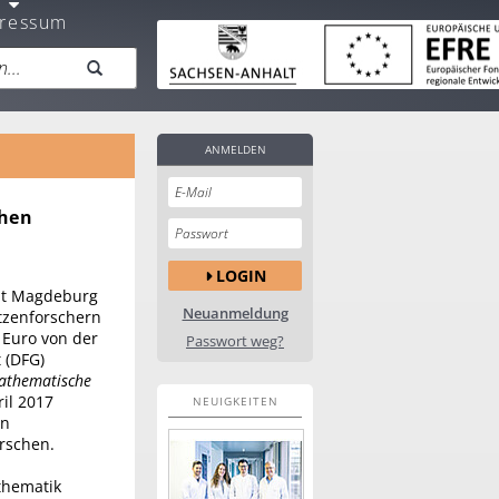
ressum
ANMELDEN
chen
LOGIN
tät Magdeburg
Neuanmeldung
tzenforschern
 Euro von der
Passwort weg?
 (DFG)
athematische
il 2017
NEUIGKEITEN
an
rschen.
thematik