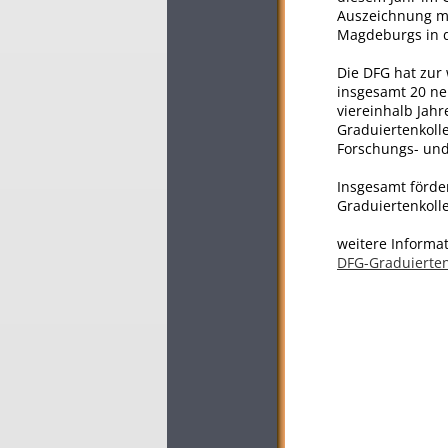
Auszeichnung mi
Magdeburgs in d
Die DFG hat zur
insgesamt 20 ne
viereinhalb Jahr
Graduiertenkoll
Forschungs- und
Insgesamt förder
Graduiertenkoll
weitere Informat
DFG-Graduierte