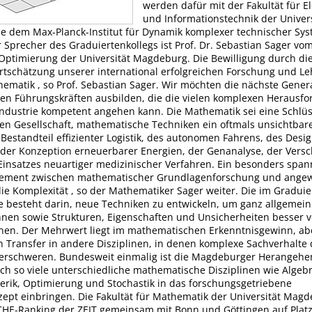
werden dafür mit der Fakultät für E
und Informationstechnik der Univers
 dem Max-Planck-Institut für Dynamik komplexer technischer Sy
 Sprecher des Graduiertenkollegs ist Prof. Dr. Sebastian Sager vom
ptimierung der Universität Magdeburg. Die Bewilligung durch di
tschätzung unserer international erfolgreichen Forschung und Le
hematik , so Prof. Sebastian Sager. Wir möchten die nächste Gener
hen Führungskräften ausbilden, die die vielen komplexen Herausf
ndustrie kompetent angehen kann. Die Mathematik sei eine Schlüs
n Gesellschaft, mathematische Techniken ein oftmals unsichtbare
Bestandteil effizienter Logistik, des autonomen Fahrens, des Desi
der Konzeption erneuerbarer Energien, der Genanalyse, der Versc
Einsatzes neuartiger medizinischer Verfahren. Ein besonders spa
lement zwischen mathematischer Grundlagenforschung und ange
ie Komplexität , so der Mathematiker Sager weiter. Die im Graduie
dee besteht darin, neue Techniken zu entwickeln, um ganz allgemei
hnen sowie Strukturen, Eigenschaften und Unsicherheiten besser 
nen. Der Mehrwert liegt im mathematischen Erkenntnisgewinn, ab
 Transfer in andere Disziplinen, in denen komplexe Sachverhalte
erschweren. Bundesweit einmalig ist die Magdeburger Herangehe
ch so viele unterschiedliche mathematische Disziplinen wie Algebr
rik, Optimierung und Stochastik in das forschungsgetriebene
ept einbringen. Die Fakultät für Mathematik der Universität Mag
CHE-Ranking der ZEIT gemeinsam mit Bonn und Göttingen auf Platz 