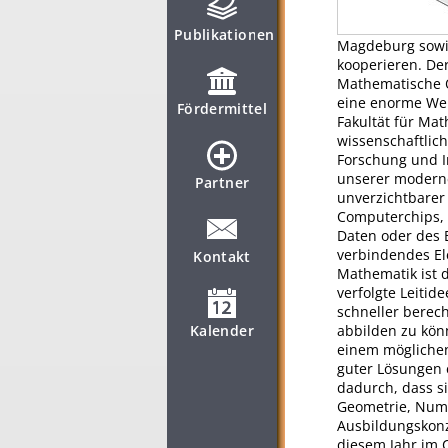
Publikationen
Magdeburg sowie
kooperieren. Der
Mathematische O
eine enorme Wer
Fördermittel
Fakultät für Mat
wissenschaftlic
Forschung und I
unserer moderne
Partner
unverzichtbarer 
Computerchips, 
Daten oder des 
verbindendes E
Kontakt
Mathematik ist d
verfolgte Leiti
schneller berec
Kalender
abbilden zu kön
einem möglichen
guter Lösungen 
dadurch, dass si
Geometrie, Nume
Ausbildungskonz
diesem Jahr im 