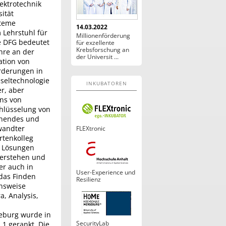
lektrotechnik
ität
steme
14.03.2022
 Lehrstuhl für
Millionenförderung
e DFG bedeutet
für exzellente
Krebsforschung an
hre an der
der Universit ...
ation von
orderungen in
seltechnologie
INKUBATOREN
r, aber
gns von
hlüsselung von
nnendes und
wandter
FLEXtronic
rtenkolleg
n Lösungen
verstehen und
er auch in
User-Experience und
 das Finden
Resilienz
nsweise
a, Analysis,
deburg wurde in
SecurityLab
1 gerankt. Die