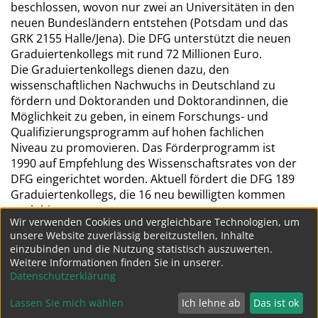
beschlossen, wovon nur zwei an Universitäten in den
neuen Bundesländern entstehen (Potsdam und das
GRK 2155 Halle/Jena). Die DFG unterstützt die neuen
Graduiertenkollegs mit rund 72 Millionen Euro.
Die Graduiertenkollegs dienen dazu, den
wissenschaftlichen Nachwuchs in Deutschland zu
fördern und Doktoranden und Doktorandinnen, die
Möglichkeit zu geben, in einem Forschungs- und
Qualifizierungsprogramm auf hohen fachlichen
Niveau zu promovieren. Das Förderprogramm ist
1990 auf Empfehlung des Wissenschaftsrates von der
DFG eingerichtet worden. Aktuell fördert die DFG 189
Graduiertenkollegs, die 16 neu bewilligten kommen
noch hinzu.
Wir verwenden Cookies und vergleichbare Technologien, um
unsere Website zuverlässig bereitzustellen, Inhalte
einzubinden und die Nutzung statistisch auszuwerten.
322
...
321
Weitere Informationen finden Sie in unserer.
Datenschutzerklärung
Lassen Sie mich wählen
Ich lehne ab
Das ist ok
Datenschutz
Impressum