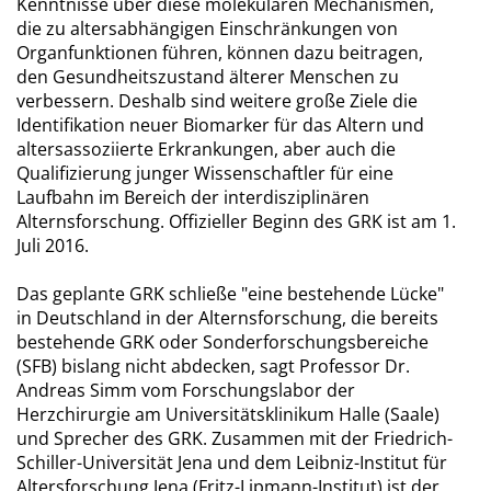
Kenntnisse über diese molekularen Mechanismen,
die zu altersabhängigen Einschränkungen von
Organfunktionen führen, können dazu beitragen,
den Gesundheitszustand älterer Menschen zu
verbessern. Deshalb sind weitere große Ziele die
Identifikation neuer Biomarker für das Altern und
altersassoziierte Erkrankungen, aber auch die
Qualifizierung junger Wissenschaftler für eine
Laufbahn im Bereich der interdisziplinären
Alternsforschung. Offizieller Beginn des GRK ist am 1.
Juli 2016.
Das geplante GRK schließe "eine bestehende Lücke"
in Deutschland in der Alternsforschung, die bereits
bestehende GRK oder Sonderforschungsbereiche
(SFB) bislang nicht abdecken, sagt Professor Dr.
Andreas Simm vom Forschungslabor der
Herzchirurgie am Universitätsklinikum Halle (Saale)
und Sprecher des GRK. Zusammen mit der Friedrich-
Schiller-Universität Jena und dem Leibniz-Institut für
Altersforschung Jena (Fritz-Lipmann-Institut) ist der